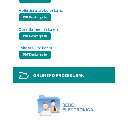
Helbideratzeko eskaria
PDF Deskargatu
Obra Baimen Eskaera
PDF Deskargatu
Eskaera Orokorra
PDF Deskargatu

ONLINEKO PROZEDURAK