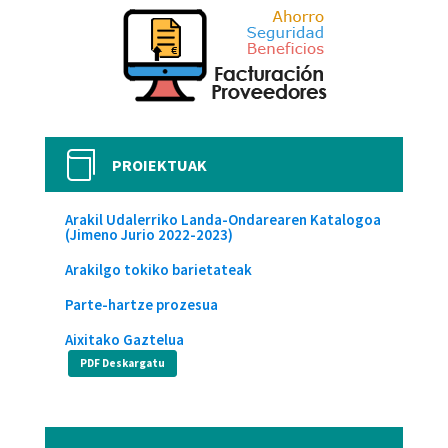

PROIEKTUAK
Arakil Udalerriko Landa-Ondarearen Katalogoa
(Jimeno Jurio 2022-2023)
Arakilgo tokiko barietateak
Parte-hartze prozesua
Aixitako Gaztelua
PDF Deskargatu