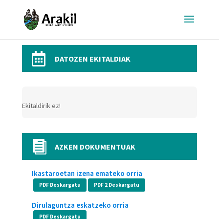

DATOZEN EKITALDIAK
Ekitaldirik ez!

AZKEN DOKUMENTUAK
Ikastaroetan izena emateko orria
PDF Deskargatu
PDF 2 Deskargatu
Dirulaguntza eskatzeko orria
PDF Deskargatu