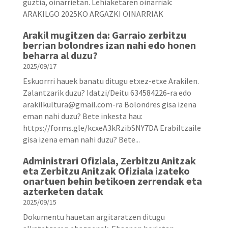
guztia, oinarrietan. Lehiaketaren oinarriak:
ARAKILGO 2025KO ARGAZKI OINARRIAK
Arakil mugitzen da: Garraio zerbitzu
berrian bolondres izan nahi edo honen
beharra al duzu?
2025/09/17
Eskuorrri hauek banatu ditugu etxez-etxe Arakilen.
Zalantzarik duzu? Idatzi/Deitu 634584226-ra edo
arakilkultura@gmail.com-ra Bolondres gisa izena
eman nahi duzu? Bete inkesta hau:
https://forms.gle/kcxeA3kRzibSNY7DA Erabiltzaile
gisa izena eman nahi duzu? Bete...
Administrari Ofiziala, Zerbitzu Anitzak
eta Zerbitzu Anitzak Ofiziala izateko
onartuen behin betikoen zerrendak eta
azterketen datak
2025/09/15
Dokumentu hauetan argitaratzen ditugu