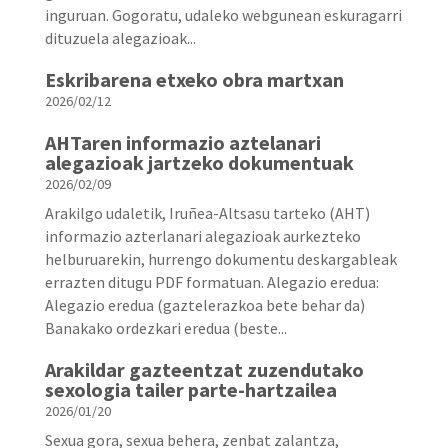
inguruan. Gogoratu, udaleko webgunean eskuragarri
dituzuela alegazioak...
Eskribarena etxeko obra martxan
2026/02/12
AHTaren informazio aztelanari
alegazioak jartzeko dokumentuak
2026/02/09
Arakilgo udaletik, Iruñea-Altsasu tarteko (AHT)
informazio azterlanari alegazioak aurkezteko
helburuarekin, hurrengo dokumentu deskargableak
errazten ditugu PDF formatuan. Alegazio eredua:
Alegazio eredua (gaztelerazkoa bete behar da)
Banakako ordezkari eredua (beste...
Arakildar gazteentzat zuzendutako
sexologia tailer parte-hartzailea
2026/01/20
Sexua gora, sexua behera, zenbat zalantza,