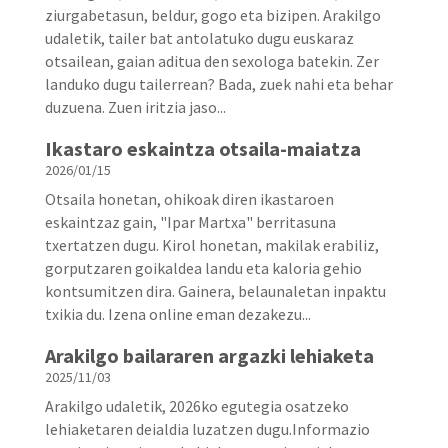
ziurgabetasun, beldur, gogo eta bizipen. Arakilgo
udaletik, tailer bat antolatuko dugu euskaraz
otsailean, gaian aditua den sexologa batekin. Zer
landuko dugu tailerrean? Bada, zuek nahi eta behar
duzuena. Zuen iritzia jaso...
Ikastaro eskaintza otsaila-maiatza
2026/01/15
Otsaila honetan, ohikoak diren ikastaroen
eskaintzaz gain, "Ipar Martxa" berritasuna
txertatzen dugu. Kirol honetan, makilak erabiliz,
gorputzaren goikaldea landu eta kaloria gehio
kontsumitzen dira. Gainera, belaunaletan inpaktu
txikia du. Izena online eman dezakezu...
Arakilgo bailararen argazki lehiaketa
2025/11/03
Arakilgo udaletik, 2026ko egutegia osatzeko
lehiaketaren deialdia luzatzen dugu.Informazio