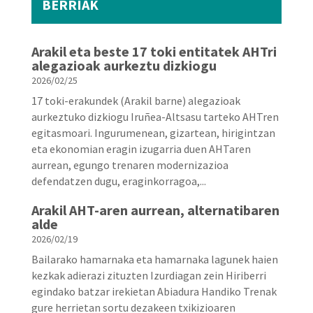
BERRIAK
Arakil eta beste 17 toki entitatek AHTri
alegazioak aurkeztu dizkiogu
2026/02/25
17 toki-erakundek (Arakil barne) alegazioak
aurkeztuko dizkiogu Iruñea-Altsasu tarteko AHTren
egitasmoari. Ingurumenean, gizartean, hirigintzan
eta ekonomian eragin izugarria duen AHTaren
aurrean, egungo trenaren modernizazioa
defendatzen dugu, eraginkorragoa,...
Arakil AHT-aren aurrean, alternatibaren
alde
2026/02/19
Bailarako hamarnaka eta hamarnaka lagunek haien
kezkak adierazi zituzten Izurdiagan zein Hiriberri
egindako batzar irekietan Abiadura Handiko Trenak
gure herrietan sortu dezakeen txikizioaren