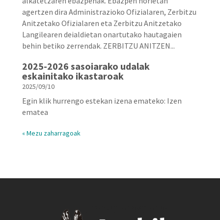
alkatetzaren ebazpenak. Ebazpen horietan
agertzen dira Administrazioko Ofizialaren, Zerbitzu
Anitzetako Ofizialaren eta Zerbitzu Anitzetako
Langilearen deialdietan onartutako hautagaien
behin betiko zerrendak. ZERBITZU ANITZEN...
2025-2026 sasoiarako udalak
eskainitako ikastaroak
2025/09/10
Egin klik hurrengo estekan izena emateko: Izen
ematea
« Mezu zaharragoak