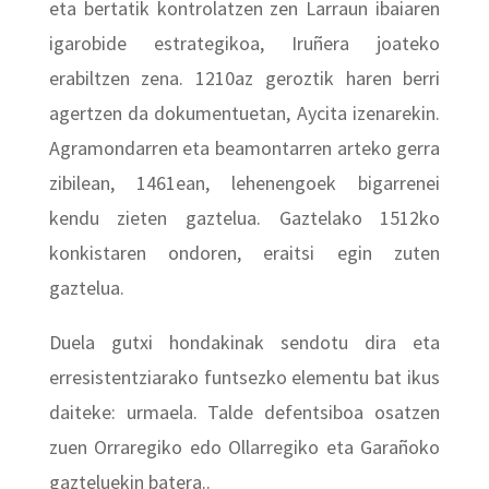
eta bertatik kontrolatzen zen Larraun ibaiaren
igarobide estrategikoa, Iruñera joateko
erabiltzen zena. 1210az geroztik haren berri
agertzen da dokumentuetan, Aycita izenarekin.
Agramondarren eta beamontarren arteko gerra
zibilean, 1461ean, lehenengoek bigarrenei
kendu zieten gaztelua. Gaztelako 1512ko
konkistaren ondoren, eraitsi egin zuten
gaztelua.
Duela gutxi hondakinak sendotu dira eta
erresistentziarako funtsezko elementu bat ikus
daiteke: urmaela. Talde defentsiboa osatzen
zuen Orraregiko edo Ollarregiko eta Garañoko
gazteluekin batera..