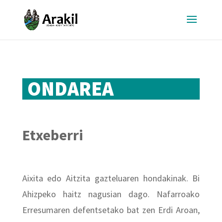
ONDAREA
Etxeberri
Aixita edo Aitzita gazteluaren hondakinak. Bi
Ahizpeko haitz nagusian dago. Nafarroako
Erresumaren defentsetako bat zen Erdi Aroan,