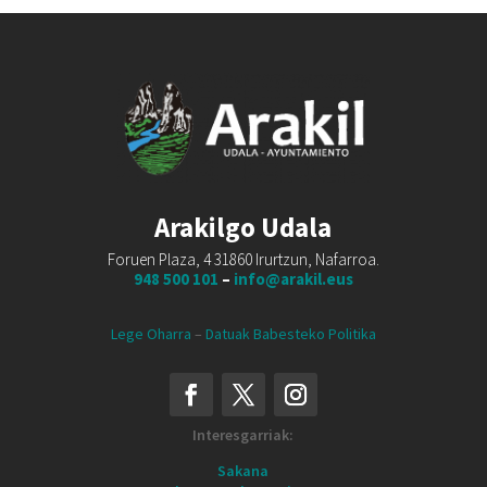
Arakilgo Udala
Foruen Plaza, 4 31860 Irurtzun, Nafarroa.
948 500 101
–
info@arakil.eus
Lege Oharra
–
Datuak Babesteko Politika
Interesgarriak:
Sakana