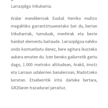
Larrazpilgo trikuharria.
Aralar mendilerroak Euskal Herriko multzo
megalitiko garrantzitsuenetako bat du, bertan
trikuharriak, tumuluak, menhirak eta beste
hainbat elementu baitaude. Larrazpilgoa nahiko
ondo kontserbatu denez, bere egitura ikusteko
aukera ematen du. Izen bereko gailurretik gertu
dago, 1.000 metroko altitudean, Arakil, Imotz
eta Larraun udalerrien banalerroan, Madotzeko
lurretan. Etxeberritik iritsi daiteke bertara,
GR20aren trazadurari jarraituz.