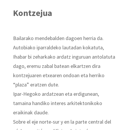
Kontzejua
Bailarako mendebalden dagoen herria da.
Autobiako iparraldeko lautadan kokatuta,
Ihabar bi zeharkako ardatz inguruan antolatuta
dago, eremu zabal batean elkartzen dira
kontzejuaren etxearen ondoan eta herriko
“plaza” eratzen dute.
Ipar-Hegoko ardatzean eta erdigunean,
tamaina handiko interes arkitektonikoko
eraikinak daude.
Sobre el eje norte-sur y en la parte central del