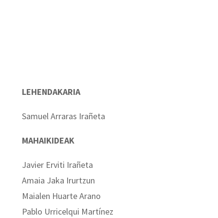
LEHENDAKARIA
Samuel Arraras Irañeta
MAHAIKIDEAK
Javier Erviti Irañeta
Amaia Jaka Irurtzun
Maialen Huarte Arano
Pablo Urricelqui Martínez