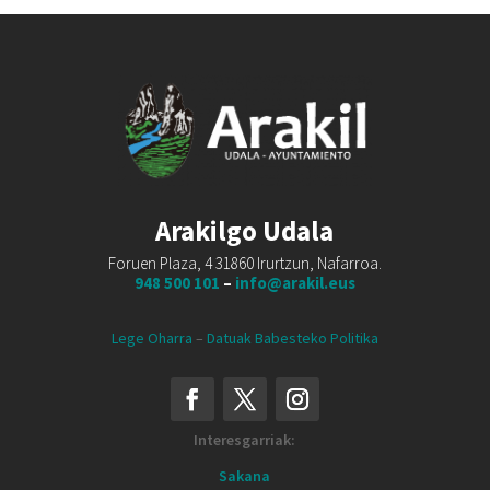
Arakilgo Udala
Foruen Plaza, 4 31860 Irurtzun, Nafarroa.
948 500 101
–
info@arakil.eus
Lege Oharra
–
Datuak Babesteko Politika
Interesgarriak:
Sakana