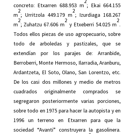
2
concreto: Etxarren 688.953 m
; Ekai 664.155
2
2
m
; Urritzola 449.179 m
; Izurdiaga 168.267
2
2
2
m
; Zuhatzu 67.606 m
y Etxeberri 54.025 m
.
Todos ellos piezas de uso agropecuario, sobre
todo de arboledas y pastizales, que se
extendían por los parajes de: Arranbide,
Berroberri, Monte Hermoso, Ilarradia, Aranburu,
Ardantzeta, El Soto, Olano, San Lorentzo, etc.
De los casi dos millones y medio de metros
cuadrados originalmente comprados se
segregaron posteriormente varias porciones,
sobre todo en 1975 para hacer la autopista y en
1996 un terreno en Etxarren para que la
sociedad “Avanti” construyera la gasolinera.