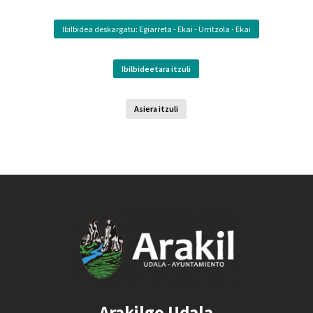
Ibilbidea deskargatu: Egiarreta - Ekai - Urritzola - Ekai
Ibilbideetara itzuli
Asiera itzuli
Arakilgo Udala