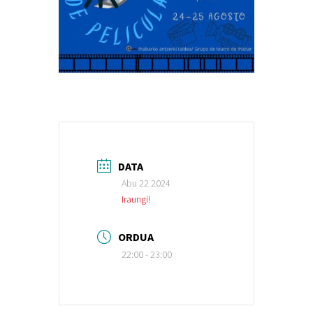
DATA
Abu 22 2024
Iraungi!
ORDUA
22:00 - 23:00