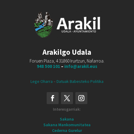
Arakilgo Udala
Foruen Plaza, 4 31860 Irurtzun, Nafarroa.
948 500 101
–
info@arakil.eus
Lege Oharra
–
Datuak Babesteko Politika
Interesgarriak:
Sakana
Sakana Mankomunitatea
Cederna Gurelur