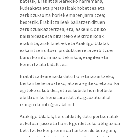
batetik, Erabiltzailearekiko harremana,
kudeaketa eta prestazioak hobetzea eta
zerbitzu-sorta horiek ematen jarraitzea;
bestetik, Erabiltzaileak baliatzen dituen
zerbitzuak aztertzea, eta, azkenik, ohiko
baliabideak eta bitarteko elektronikoak
erabilita, arakil.net-ek eta Arakilgo Udalak
eskaintzen dituen produktuen eta zerbitzuei
buruzko informazio teknikoa, eragilea eta
komertziala bidaltzea.
Erabiltzailearena da datu horietara sartzeko,
bertan behera uzteko, atzera egiteko eta aurka
egiteko eskubidea, eta eskubide hori helbide
elektroniko honetara idatzita gauzatu ahal
izango da: info@arakil.net
Arakilgo Udalak, bere aldetik, datu pertsonalak
ezkutuan jaso eta horiek gordetzeko obligazioa
betetzeko konpromisoa hartzen du bere gain;