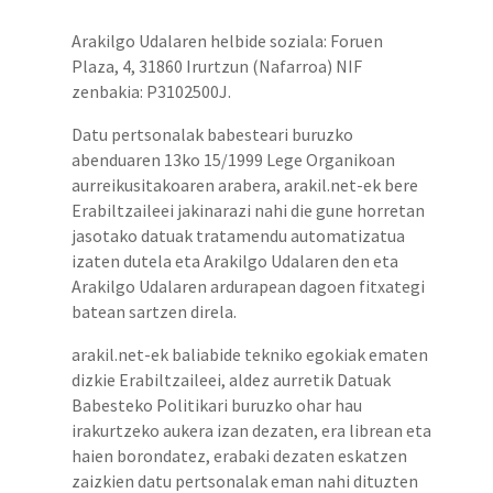
Arakilgo Udalaren helbide soziala: Foruen
Plaza, 4, 31860 Irurtzun (Nafarroa) NIF
zenbakia: P3102500J.
Datu pertsonalak babesteari buruzko
abenduaren 13ko 15/1999 Lege Organikoan
aurreikusitakoaren arabera, arakil.net-ek bere
Erabiltzaileei jakinarazi nahi die gune horretan
jasotako datuak tratamendu automatizatua
izaten dutela eta Arakilgo Udalaren den eta
Arakilgo Udalaren ardurapean dagoen fitxategi
batean sartzen direla.
arakil.net-ek baliabide tekniko egokiak ematen
dizkie Erabiltzaileei, aldez aurretik Datuak
Babesteko Politikari buruzko ohar hau
irakurtzeko aukera izan dezaten, era librean eta
haien borondatez, erabaki dezaten eskatzen
zaizkien datu pertsonalak eman nahi dituzten