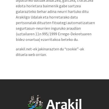
aipaturiko datuak aldatzea, galtzea, tratatzea
edota horietara baimenik gabe sartzea
galarazteko behar adina neurri hartuko ditu
Arakilgo Udalak eta horretarako datu
pertsonalak dituzten fitxategi automatizatuen
segurtasun-neurrien inguruko araudian
(uztailaren 11n 995/1999 Errege-Dekretuaren
bidez onartua) ezarritakoa beteko du.
arakil.net-ek jakinarazten du “cookie”-ak
dituela web orrian.