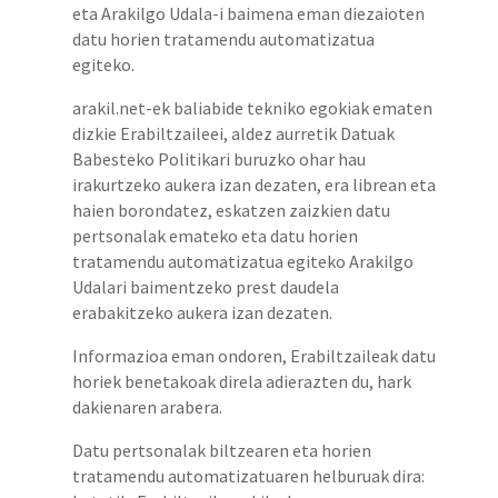
eta Arakilgo Udala-i baimena eman diezaioten
datu horien tratamendu automatizatua
egiteko.
arakil.net-ek baliabide tekniko egokiak ematen
dizkie Erabiltzaileei, aldez aurretik Datuak
Babesteko Politikari buruzko ohar hau
irakurtzeko aukera izan dezaten, era librean eta
haien borondatez, eskatzen zaizkien datu
pertsonalak emateko eta datu horien
tratamendu automatizatua egiteko Arakilgo
Udalari baimentzeko prest daudela
erabakitzeko aukera izan dezaten.
Informazioa eman ondoren, Erabiltzaileak datu
horiek benetakoak direla adierazten du, hark
dakienaren arabera.
Datu pertsonalak biltzearen eta horien
tratamendu automatizatuaren helburuak dira: