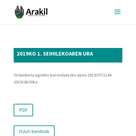
2019KO 1. SEIHILEKOAREN URA
Ordainketa egiteko borondatezko epea 2019/07/11tik
2019/08/09ra
PDF
Itzuli bandoak