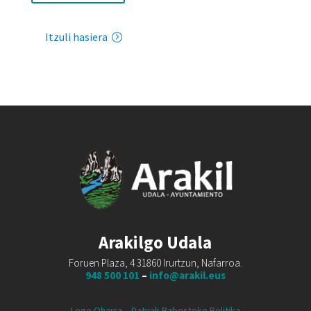
Itzuli hasiera
Arakilgo Udala
Foruen Plaza, 4 31860 Irurtzun, Nafarroa.
948 500 101
–
info@arakil.eus
Lege Oharra
–
Datuak Babesteko Politika