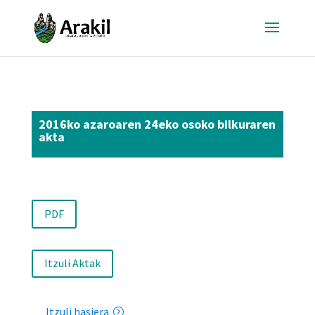
2016ko azaroaren 24eko osoko bilkuraren
akta
PDF
Itzuli Aktak
Itzuli hasiera