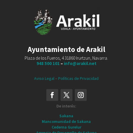
Ayuntamiento de Arakil
Plaza de los Fueros, 4 31860 Irurtzun, Navarra.
948 500 101
–
info@arakil.net
Aviso Legal
–
Políticas de Privacidad
De interés:
Sakana
Mancomunidad de Sakana
Cederna Gurelur
Agencia de Desarrollo de Sakana