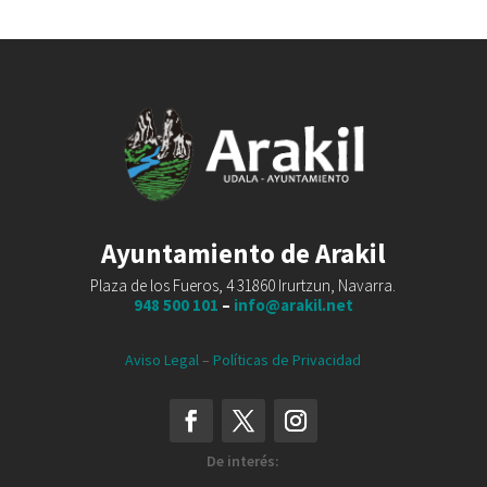
Ayuntamiento de Arakil
Plaza de los Fueros, 4 31860 Irurtzun, Navarra.
948 500 101
–
info@arakil.net
Aviso Legal
–
Políticas de Privacidad
De interés: