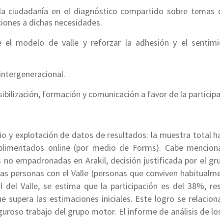
la ciudadanía en el diagnóstico compartido sobre temas de
iones a dichas necesidades.
bre el modelo de valle y reforzar la adhesión y el sentim
intergeneracional.
nsibilización, formación y comunicación a favor de la partici
io y explotación de datos de resultados: la muestra total h
limentados online (por medio de Forms). Cabe mencion
 no empadronadas en Arakil, decisión justificada por el g
as personas con el Valle (personas que conviven habitualme
l del Valle, se estima que la participación es del 38%, res
e supera las estimaciones iniciales. Este logro se relacion
guroso trabajo del grupo motor. El informe de análisis de l