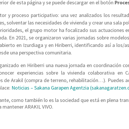
ferior de esta página y se puede descargar en el botón
Proces
r y proceso participativo: una vez analizados los resultad
es, solventar las necesidades de vivienda y crear una sala po
 prioridades, el grupo motor ha focalizado sus actuaciones 
enda. En 2021, se organizaron varias jornadas sobre modelos
abierto en Izurdiaga y en Hiriberri, identificando así a los/
sde una perspectiva comunitaria.
anizado en Hiriberri una nueva jornada en coordinación con
onocer experiencias sobre la vivienda colaborativa en C
es de Arakil (compra de terreno, rehabilitación…). Puedes a
nlace:
Noticias – Sakana Garapen Agentzia (sakanagaratzen
iante, como también lo es la sociedad que está en plena tra
a mantener ARAKIL VIVO.