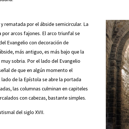
 y rematada por el ábside semicircular. La
por arcos fajones. El arco triunfal se
o del Evangelio con decoración de
l ábside, más antiguo, es más bajo que la
o, muy sobria. Por el lado del Evangelio
 señal de que en algún momento el
l lado de la Epístola se abre la portada
nadas, las columnas culminan en capiteles
rcalados con cabezas, bastante simples.
utismal del siglo XVII.