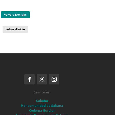
Volver a Noticias
Volver al Inicio
De interés:
Sakana
Mancomunidad de Sakana
Cederna Gurelur