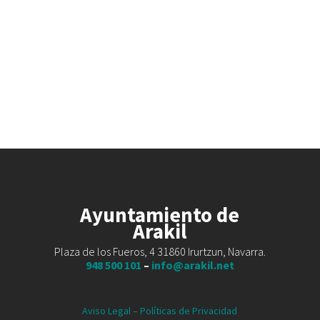
Ayuntamiento de
Arakil
Plaza de los Fueros, 4 31860 Irurtzun, Navarra.
948 500 101
–
info@arakil.net
Aviso Legal
–
Políticas de Privacidad