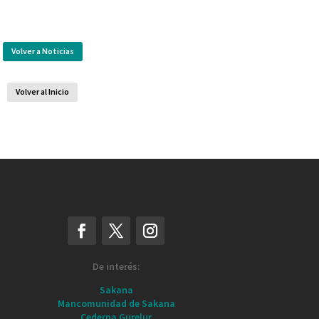
Volver a Noticias
Volver al Inicio
De interés:
Sakana
Mancomunidad de Sakana
Cederna Gurelur