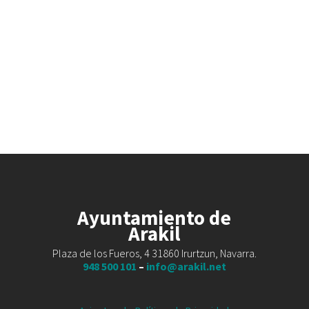
Ayuntamiento de
Arakil
Plaza de los Fueros, 4 31860 Irurtzun, Navarra.
948 500 101
–
info@arakil.net