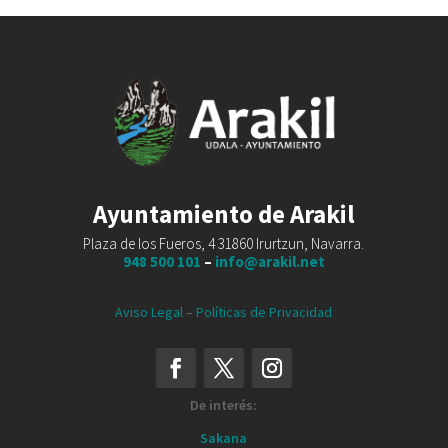
Ayuntamiento de Arakil
Plaza de los Fueros, 4 31860 Irurtzun, Navarra.
948 500 101
–
info@arakil.net
Aviso Legal
–
Políticas de Privacidad
De interés:
Sakana