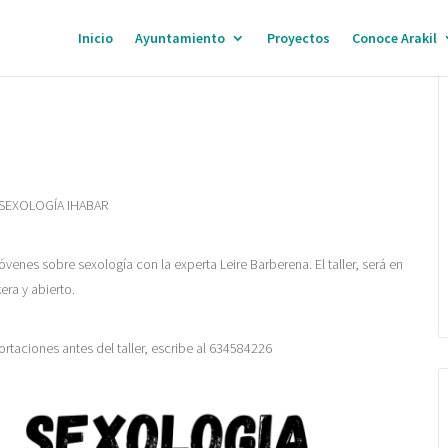
Inicio
Ayuntamiento
Proyectos
Conoce Arakil
 SEXOLOGÍA IHABAR
óvenes sobre sexología con la experta Leire Barberena. El taller, será en
era y abierto.
rtaciones antes del taller, escribe al 634584226