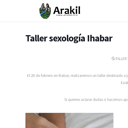
Taller sexología Ihabar
💦TALLER
El 28 de febrero en Ihabar, realizaremos un taller destinado a j
Eusk
Si quieres aclarar dudas o hacernos apo