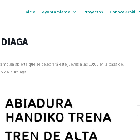
Inicio
Ayuntamiento
Proyectos
Conoce Arakil
RDIAGA
samblea abierta que se celebrará este jueves a las 19:00 en la casa del
o de Izurdiaga.