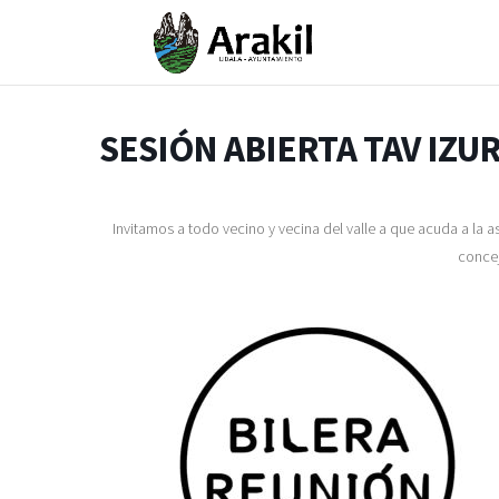
SESIÓN ABIERTA TAV IZU
Invitamos a todo vecino y vecina del valle a que acuda a la a
concej