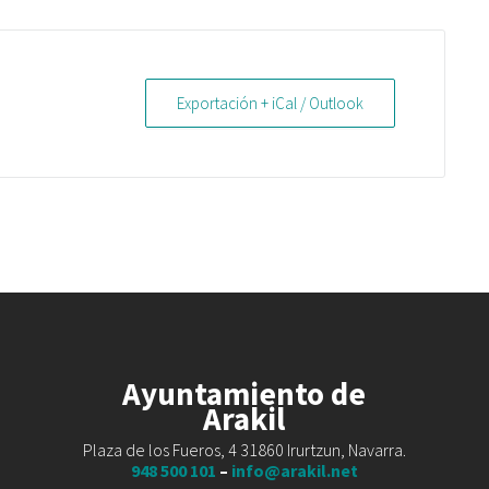
Exportación + iCal / Outlook
Ayuntamiento de
Arakil
Plaza de los Fueros, 4 31860 Irurtzun, Navarra.
948 500 101
–
info@arakil.net