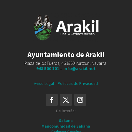
Ayuntamiento de Arakil
Plaza de los Fueros, 4 31860 Irurtzun, Navarra.
948 500 101
–
info@arakil.net
Aviso Legal
–
Políticas de Privacidad
De interés:
Sakana
Mancomunidad de Sakana
Cederna Gurelur