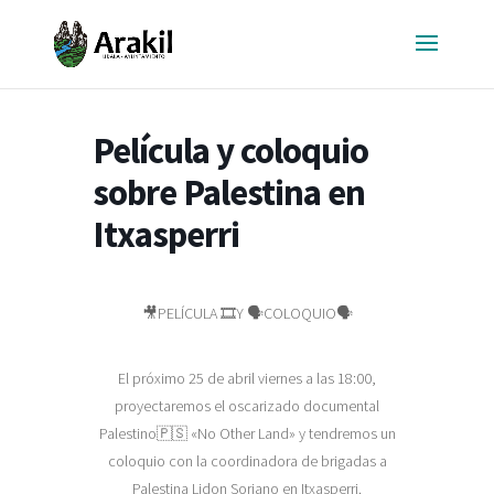
Película y coloquio
sobre Palestina en
Itxasperri
🎥PELÍCULA 🎞️Y 🗣️COLOQUIO🗣️
El próximo 25 de abril viernes a las 18:00,
proyectaremos el oscarizado documental
Palestino🇵🇸 «No Other Land» y tendremos un
coloquio con la coordinadora de brigadas a
Palestina Lidon Soriano en Itxasperri.