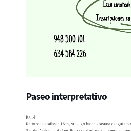
Paseo interpretativo
[EUS]
Datorren uztailaren 16an, Arakilgo bioaniztasuna ezagutzeko
Sarabe Arakama eta Luis Beraza teknikariekin eginen dugun