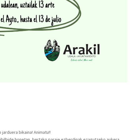
 jarduera bikaina! Animatu!!
 ibilbide honetan, bertako paraje ezberdinak ezagutzeko aukera