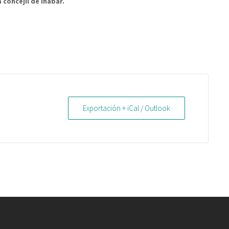
a concejil de Ihabar.
Exportación + iCal / Outlook