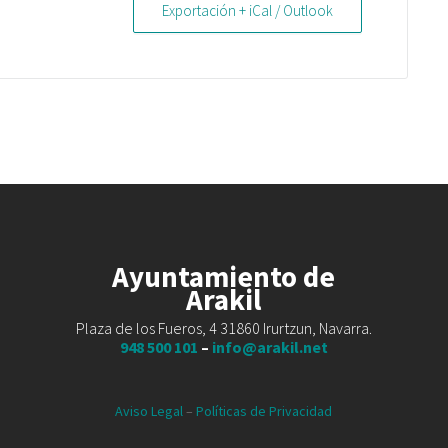
Exportación + iCal / Outlook
Ayuntamiento de
Arakil
Plaza de los Fueros, 4 31860 Irurtzun, Navarra.
948 500 101
–
info@arakil.net
Aviso Legal
–
Políticas de Privacidad