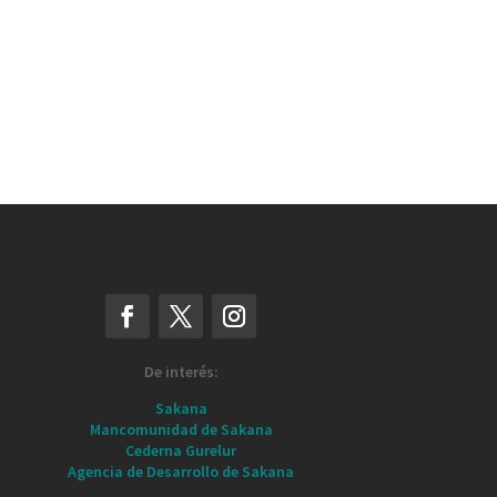
De interés:
Sakana
Mancomunidad de Sakana
Cederna Gurelur
Agencia de Desarrollo de Sakana