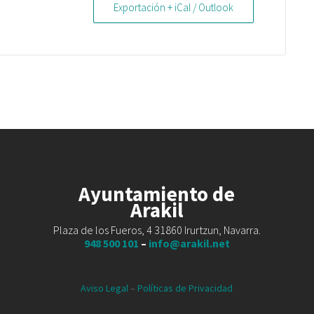
Exportación + iCal / Outlook
Ayuntamiento de
Arakil
Plaza de los Fueros, 4 31860 Irurtzun, Navarra.
948 500 101
–
info@arakil.net
Aviso Legal
–
Políticas de Privacidad