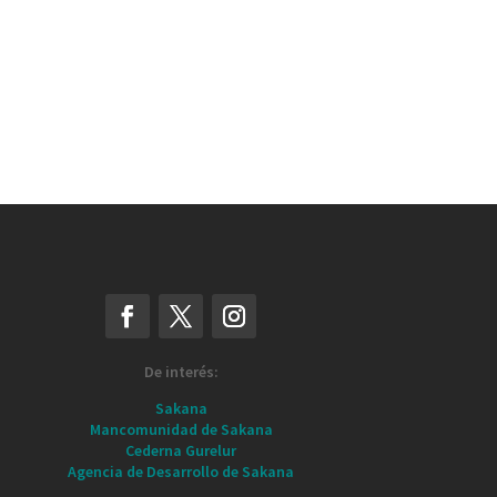
De interés:
Sakana
Mancomunidad de Sakana
Cederna Gurelur
Agencia de Desarrollo de Sakana