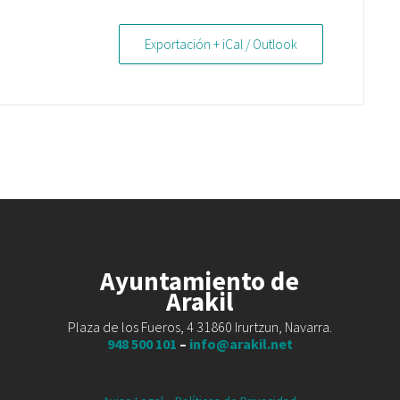
Exportación + iCal / Outlook
Ayuntamiento de
Arakil
Plaza de los Fueros, 4 31860 Irurtzun, Navarra.
948 500 101
–
info@arakil.net