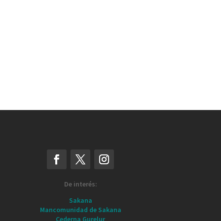
De interés:
Sakana
Mancomunidad de Sakana
Cederna Gurelur