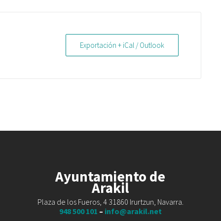
Exportación + iCal / Outlook
Ayuntamiento de
Arakil
Plaza de los Fueros, 4 31860 Irurtzun, Navarra.
948 500 101
–
info@arakil.net