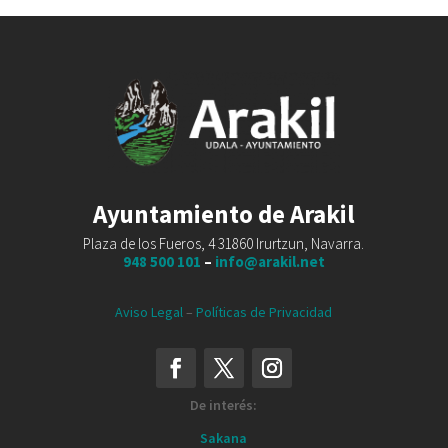
Ayuntamiento de Arakil
Plaza de los Fueros, 4 31860 Irurtzun, Navarra.
948 500 101
–
info@arakil.net
Aviso Legal
–
Políticas de Privacidad
De interés:
Sakana