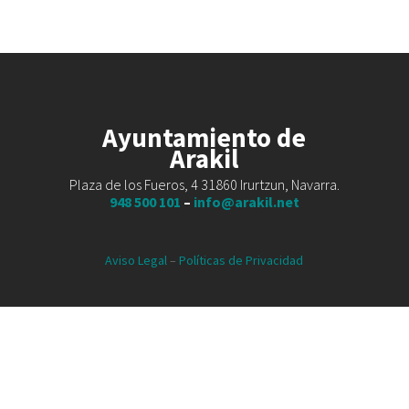
Ayuntamiento de
Arakil
Plaza de los Fueros, 4 31860 Irurtzun, Navarra.
948 500 101
–
info@arakil.net
Aviso Legal
–
Políticas de Privacidad