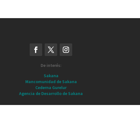
De interés:
Sakana
Mancomunidad de Sakana
Cederna Gurelur
Agencia de Desarrollo de Sakana