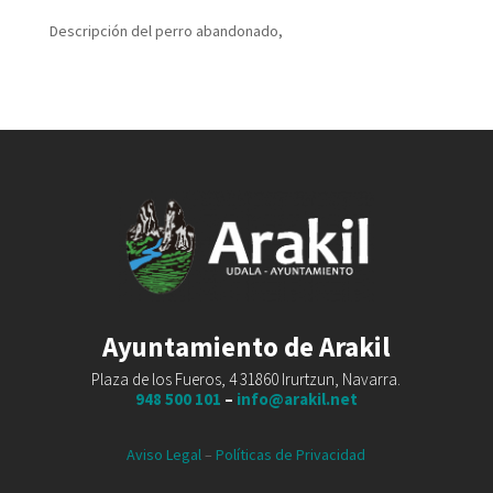
Descripción del perro abandonado,
Ayuntamiento de Arakil
Plaza de los Fueros, 4 31860 Irurtzun, Navarra.
948 500 101
–
info@arakil.net
Aviso Legal
–
Políticas de Privacidad