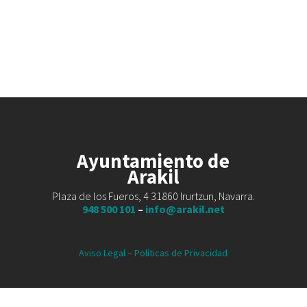
Ayuntamiento de
Arakil
Plaza de los Fueros, 4 31860 Irurtzun, Navarra.
948 500 101
–
info@arakil.net
Aviso Legal
–
Políticas de Privacidad