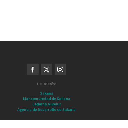
De interés:
Sakana
Mancomunidad de Sakana
Cederna Gurelur
Agencia de Desarrollo de Sakana