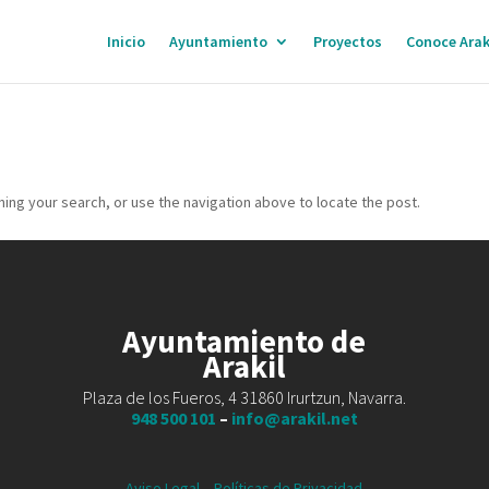
Inicio
Ayuntamiento
Proyectos
Conoce Arak
ing your search, or use the navigation above to locate the post.
Ayuntamiento de
Arakil
Plaza de los Fueros, 4 31860 Irurtzun, Navarra.
948 500 101
–
info@arakil.net
Aviso Legal
–
Políticas de Privacidad