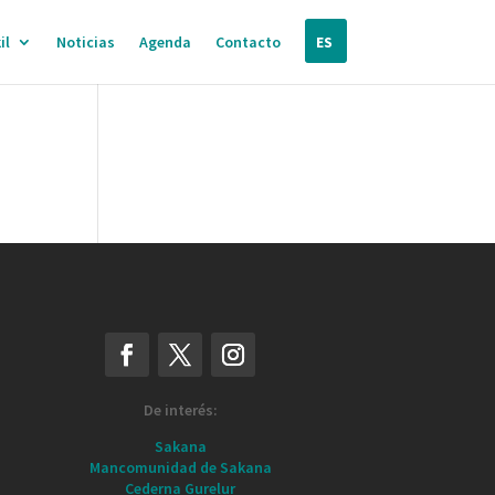
il
Noticias
Agenda
Contacto
ES
De interés:
Sakana
Mancomunidad de Sakana
Cederna Gurelur